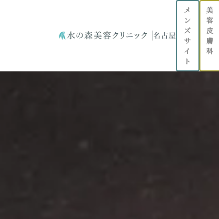
メ
美
ン
容
ズ
皮
サ
膚
イ
科
ト