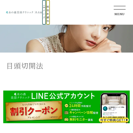
美
メ
容
MENU
ン
皮
ズ
膚
科
目頭切開法