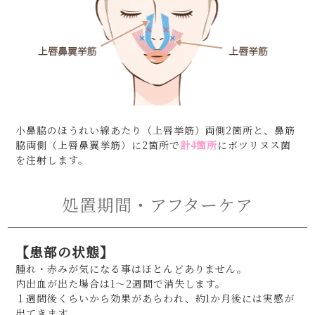
小鼻脇のほうれい線あたり（上唇挙筋）両側2箇所と、鼻筋
脇両側（上唇鼻翼挙筋）に2箇所で
計4箇所
にボツリヌス菌
を注射します。
処置期間・アフターケア
【患部の状態】
腫れ・赤みが気になる事はほとんどありません。
内出血が出た場合は1～2週間で消失します。
１週間後くらいから効果があらわれ、約1か月後には実感が
出てきます。