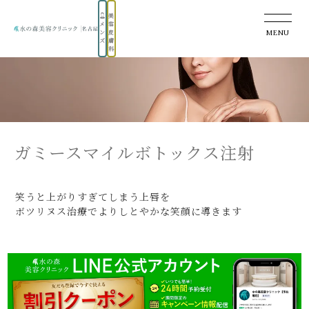
美
メ
容
MENU
ン
皮
ズ
膚
科
ガミースマイルボトックス注射
笑うと上がりすぎてしまう上唇を
ボツリヌス治療でよりしとやかな笑顔に導きます